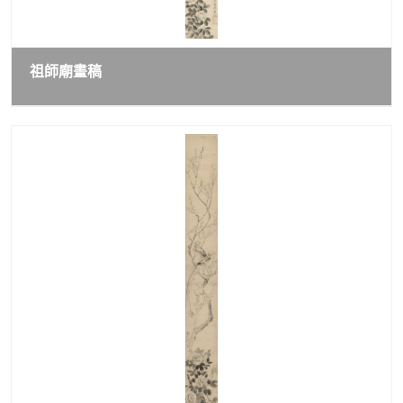
祖師廟畫稿