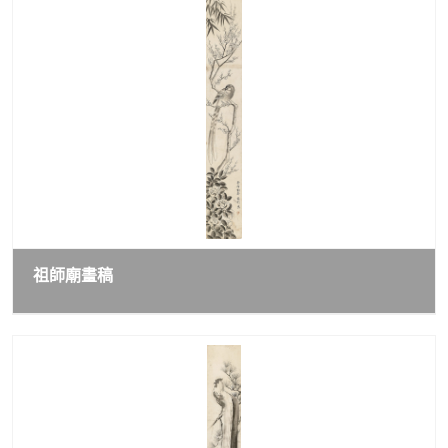
祖師廟畫稿