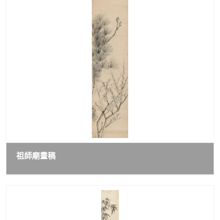
祖師廟畫稿