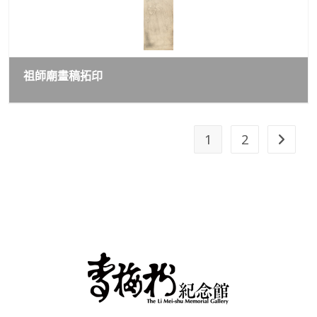
祖師廟畫稿拓印
1
2