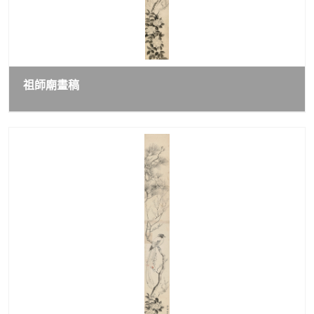
祖師廟畫稿