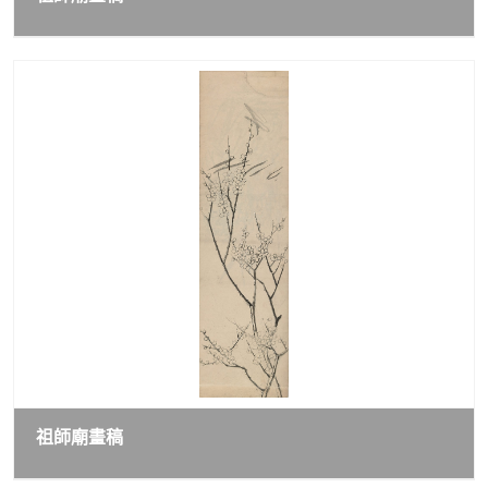
祖師廟畫稿