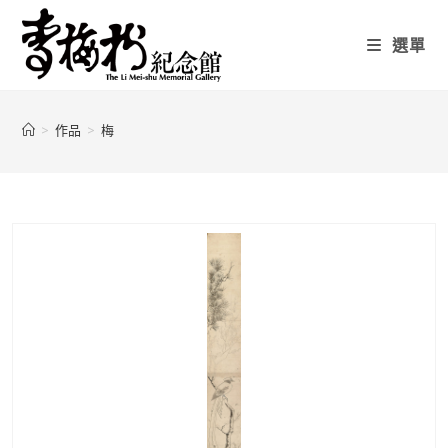
選單
>
作品
>
梅