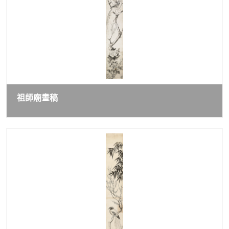
祖師廟畫稿