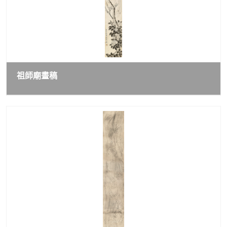
祖師廟畫稿