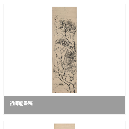
祖師廟畫稿