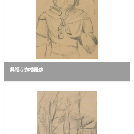
興福寺迦樓羅像