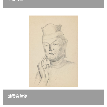
彌勒菩薩像