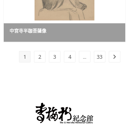
中宮寺半跏菩薩像
1
2
3
4
...
33