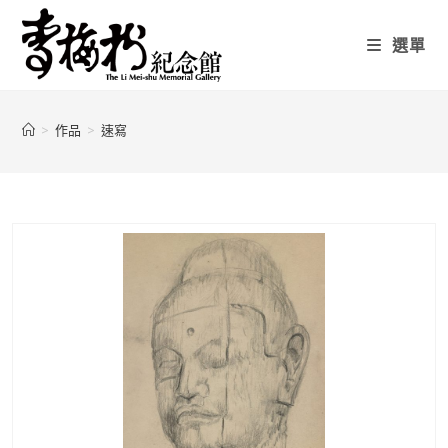
選單
>
作品
>
速寫